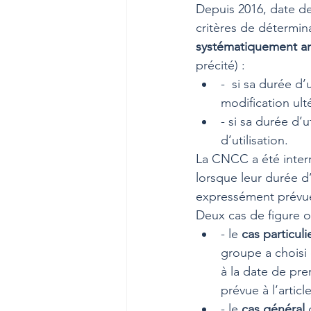
Depuis 2016, date de
critères de déterminat
systématiquement a
précité) : 
-  si sa durée d’
modification ulté
- si sa durée d’u
d’utilisation.
La CNCC a été interr
lorsque leur durée d’
expressément prévue
Deux cas de figure on
- le 
cas particuli
groupe a choisi
à la date de pr
prévue à l’articl
- le 
cas général
 