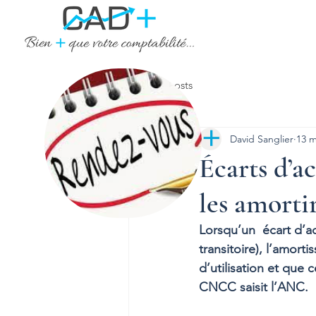
Tous les posts
David Sanglier
13 m
Écarts d’ac
les amortir
Lorsqu’un  écart d’ac
transitoire), l’amort
d’utilisation et que c
CNCC saisit l’ANC. 