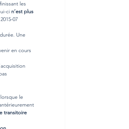
nissant les 
ui-ci 
n’est plus 
 2015-07 
e durée. Une 
evenir en cours 
’acquisition 
pas 
 lorsque le 
antérieurement 
 transitoire
ion 