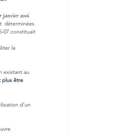
r janvier 2016
t  déterminées 
-07 constituait 
iter la 
 existant au 
 plus être 
lisation d’un 
uvre 