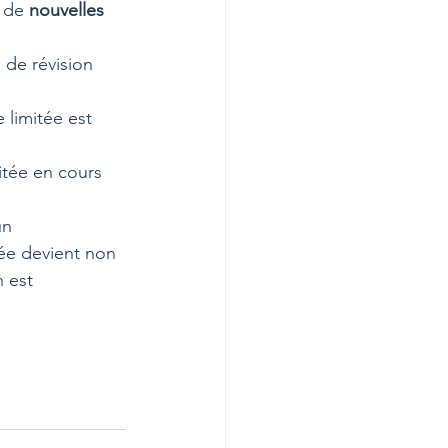
 de 
nouvelles 
de révision 
 limitée est 
itée en cours 
un 
tée devient non 
 est 