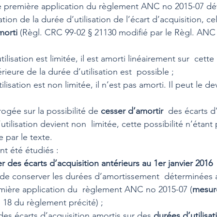
 première application du règlement ANC no 2015-07 défi
ion de la durée d’utilisation de l’écart d’acquisition, cel
morti
 (Règl. CRC 99-02 § 21130 modifié par le Règl. ANC
utilisation est limitée, il est amorti linéairement sur  cett
rieure de la durée d’utilisation est  possible ; 
tilisation est non limitée, il n’est pas amorti. Il peut le d
ogée sur la possibilité de 
cesser d’amortir
  des écarts d
utilisation devient non  limitée, cette possibilité n’étant 
 par le texte.
t été étudiés : 
er des écarts d’acquisition antérieurs au 1er janvier 2016
 
 de conserver les durées d’amortissement  déterminées 
emière application du  règlement ANC no 2015-07 (
mesure
e 18 du règlement précité) ; 
des écarts d’acquisition amortis sur des 
durées d’utilisat