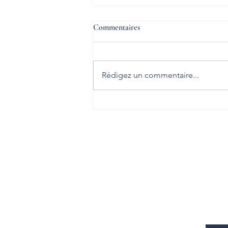
Commentaires
Rédigez un commentaire...
Défaillance d’entreprise : repérer
les signaux avant la rupture