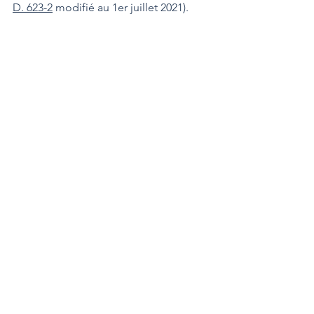
D. 623-2
 modifié au 1er juillet 2021).
Par ailleurs, comme pour les salariés, 
les périodes de cessation d'activité 
donnant lieu au versement 
d'indemnités journalières devront être 
prises 
dans les 6 mois suivant la 
naissance de l'enfant
 (décret, art. 2 ; c. 
séc. soc. 
art. D. 623-2
 modifié au 1er 
juillet 2021).
Décret 
2021-574 
du 10 mai 2021, JO du 
12