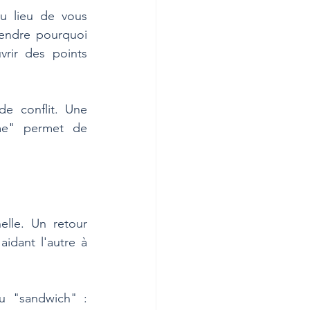
 lieu de vous 
endre pourquoi 
rir des points 
e conflit. Une 
e" permet de 
lle. Un retour 
idant l'autre à 
.
u "sandwich" : 