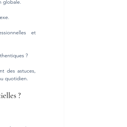
n globale. 
exe. 
sionnelles et 
thentiques ?
nt des astuces, 
au quotidien.
ielles ?