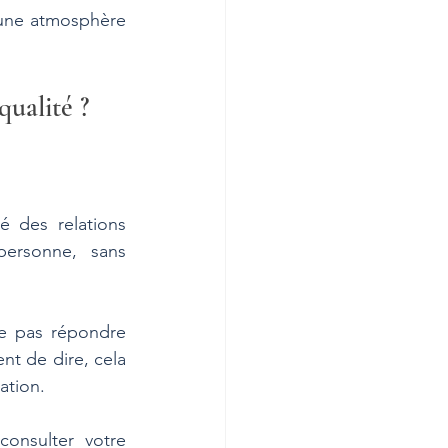
 une atmosphère 
ualité ?
 des relations 
personne, sans 
e pas répondre 
t de dire, cela 
ation.
onsulter votre 