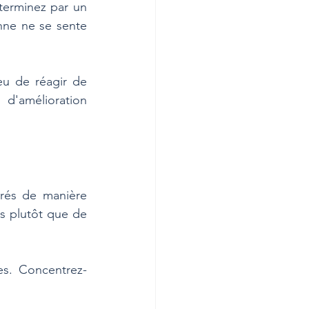
terminez par un 
nne ne se sente 
eu de réagir de 
d'amélioration 
érés de manière 
s plutôt que de 
es. Concentrez-