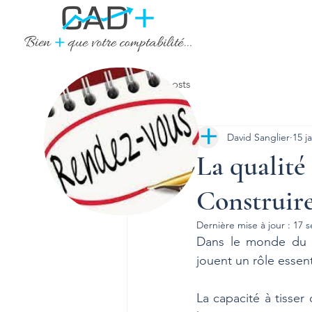
Tous les posts
David Sanglier
15 j
La qualité 
Construire
Dernière mise à jour :
17 s
Dans le monde du tr
jouent un rôle essent
La capacité à tisser