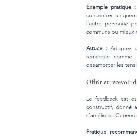
Exemple pratique :
concentrer uniquem
l'autre personne p
communs ou mieux c
Astuce :
 Adoptez un
remarque comme "
désamorcer les tensio
Offrir et recevoir 
Le feedback est ess
constructif, donné a
s'améliorer. Cependa
Pratique recomman