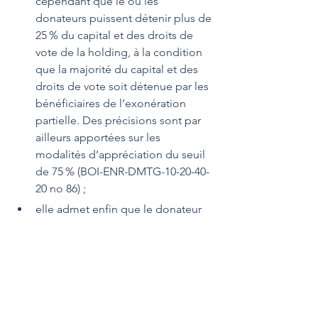
cependant que le ou les 
donateurs puissent détenir plus de 
25 % du capital et des droits de 
vote de la holding, à la condition 
que la majorité du capital et des 
droits de vote soit détenue par les 
bénéficiaires de l’exonération 
partielle. Des précisions sont par 
ailleurs apportées sur les 
modalités d’appréciation du seuil 
de 75 % (BOI-ENR-DMTG-10-20-40-
20 no 86) ;
elle admet enfin que le donateur 
des titres apportés à la holding 
puisse remplir la 
fonction de 
direction
 durant l’engagement 
individuel de conservation, même 
s’il a, depuis la signature de cet 
engagement, transmis tous les 