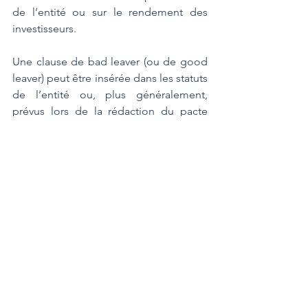
de l’entité ou sur le rendement des 
investisseurs.
Une clause de bad leaver (ou de good 
leaver) peut être insérée dans les statuts 
de l’entité ou, plus généralement, 
prévus lors de la rédaction du pacte 
d’associés. La clause de bad (ou de 
good) leaver est, en principe, exigée 
par les investisseurs et permet de 
maintenir les hommes clés au sein de la 
société pendant une certaine durée. En 
vertu de la clause de bad leaver, 
l’associé sortant avant la date prévue de 
départ est considéré comme un « 
mauvais partant » et donc sanctionné.
Dans une société, en application de la 