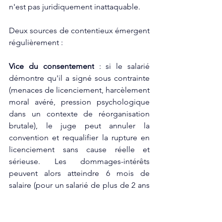
n'est pas juridiquement inattaquable. 
Deux sources de contentieux émergent 
régulièrement :
Vice du consentement
 : si le salarié 
démontre qu'il a signé sous contrainte 
(menaces de licenciement, harcèlement 
moral avéré, pression psychologique 
dans un contexte de réorganisation 
brutale), le juge peut annuler la 
convention et requalifier la rupture en 
licenciement sans cause réelle et 
sérieuse. Les dommages-intérêts 
peuvent alors atteindre 6 mois de 
salaire (pour un salarié de plus de 2 ans 
d'ancienneté) + remboursement de 
l'indemnité chômage perçue.​
Jurisprudence récente (Cass. soc. 19 