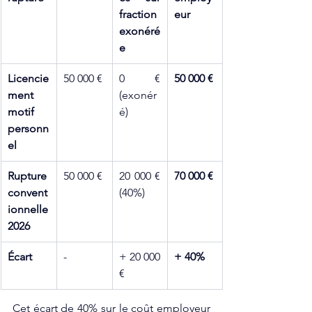
fraction 
eur
exonéré
e
Licencie
50 000 €
0 € 
50 000 €
ment 
(exonér
motif 
é)
personn
el
Rupture 
50 000 €
20 000 € 
70 000 €
convent
(40%)
ionnelle 
2026
Écart
-
+ 20 000 
+ 40%
€
Cet écart de 40% sur le coût employeur 