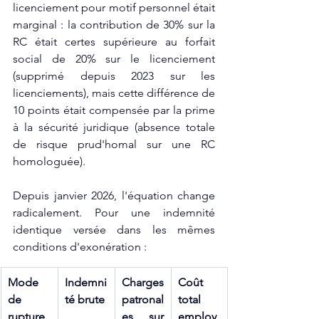
licenciement pour motif personnel était 
marginal : la contribution de 30% sur la 
RC était certes supérieure au forfait 
social de 20% sur le licenciement 
(supprimé depuis 2023 sur les 
licenciements), mais cette différence de 
10 points était compensée par la prime 
à la sécurité juridique (absence totale 
de risque prud'homal sur une RC 
homologuée).
Depuis janvier 2026, l'équation change 
radicalement. Pour une indemnité 
identique versée dans les mêmes 
conditions d'exonération :
Mode 
Indemni
Charges 
Coût 
de 
té brute
patronal
total 
rupture
es sur 
employ