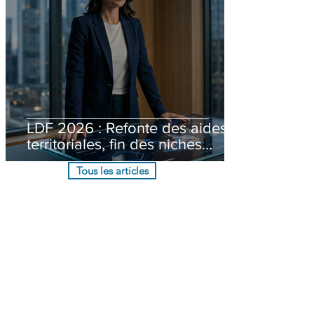
LDF 2026 : Refonte des aides
territoriales, fin des niches
obsolètes et modernisation du
Tous les articles
contrôle fiscal : Quelle stratégie
pour votre PME/ETI ?
Contact