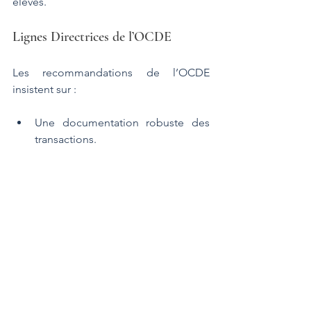
élevés​.
Lignes Directrices de l’OCDE
Les recommandations de l’OCDE 
insistent sur :
Une documentation robuste des 
transactions.
Une évaluation économique 
détaillée pour chaque prestation 
intragroupe​.
6. Conclusion : Une Gestion 
Rigoriste et Proactive
Les management fees représentent un 
outil crucial pour la gestion des 