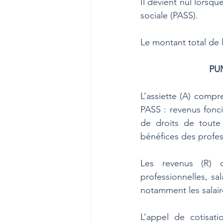
Il devient nul lorsqu
sociale (PASS). 
Le montant total de l
PUM
L’assiette (A) compr
PASS : revenus fonci
de droits de toute 
bénéfices des profe
Les revenus (R) c
professionnelles, sa
notamment les salair
L’appel de cotisat