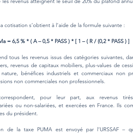
e les revenus atteignent le seuil de 20% du plafond annue
a cotisation s’obtient à l’aide de la formule suivante :
a = 6,5 % * ( A – 0,5 * PASS ) * [ 1 – ( R / (0,2 * PASS ) ]
end tous les revenus issus des catégories suivantes, dans
ers, revenus de capitaux mobiliers, plus-values de cess
nature, bénéfices industriels et commerciaux non pro
ssions non commerciales non professionnels.
orrespondent, pour leur part, aux revenus tirés 
lariées ou non-salariées, et exercées en France. Ils c
es du président.
ion de la taxe PUMA est envoyé par l’URSSAF – qui