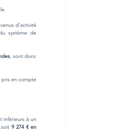
le. 
enus d’activité 
 du système de 
ndes
, sont donc 
 pris en compte 
 inférieurs à un 
 soit 
9 274 € en 