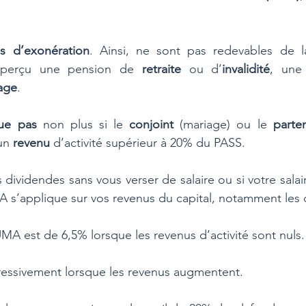
s d’exonération
. Ainsi, ne sont pas redevables de la
t perçu une pension de 
retraite 
ou d’
invalidité
, une
age
.
que pas
 non plus si le 
conjoint 
(mariage) ou le 
parte
un 
revenu 
d’activité supérieur à 20% du PASS.
dividendes sans vous verser de salaire ou si votre salaire
MA s’applique sur vos revenus du capital, notamment les 
UMA est de 6,5% lorsque les revenus d’activité sont nuls.
ressivement lorsque les revenus augmentent. 