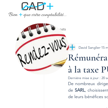
Tous les posts
David Sanglier
15 m
Rémunérat
à la taxe
Dernière mise à jour :
20 s
De nombreux dirigea
de 
SARL
, choisissen
de leurs bénéfices s