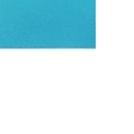
David Sanglier
16 oct. 2024
5 min de lecture
Accident du travail :
séminaire, déplacement et