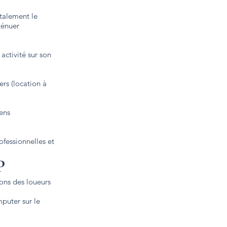
talement le
ténuer
activité sur son
ers (location à
iens
ofessionnelles et
P
ions des loueurs
mputer sur le