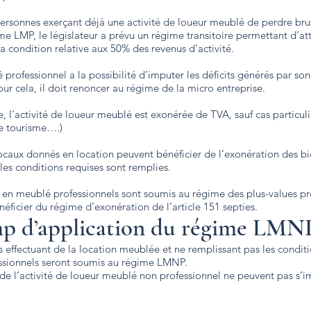
personnes exerçant déjà une activité de loueur meublé de perdre bru
me LMP, le législateur a prévu un régime transitoire permettant d’at
la condition relative aux 50% des revenus d’activité.
professionnel a la possibilité d’imputer les déficits générés par son 
ur cela, il doit renoncer au régime de la micro entreprise.
, l’activité de loueur meublé est exonérée de TVA, sauf cas particuli
e tourisme….)
 locaux donnés en location peuvent bénéficier de l’exonération des b
 les conditions requises sont remplies.
rs en meublé professionnels sont soumis au régime des plus-values pr
éficier du régime d’exonération de l’article 151 septies.
p d’application du régime LMN
s effectuant de la location meublée et ne remplissant pas les condit
ssionnels seront soumis au régime LMNP.
s de l’activité de loueur meublé non professionnel ne peuvent pas s’i