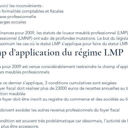
voici les inconvénients :
 formalités comptables et fiscales
taxe professionnelle
arges sociales
finances pour 2009, les statuts de loueur meublé professionnel (LMP)
ssionnel (LMNP) ont subi de profondes mutations. Le but du législa
maximum les cas où le statut LMP s’applique pour faire du statut LMN
p d’application du régime LMP
es pour 2009 est venue considérablement restreindre le champ d’app
rs meublés professionnels.
e ce dernier s’applique, 3 conditions cumulatives sont exigées:
er fiscal doit réaliser plus de 23000 euros de recettes annuelles au ti
ation meublée
oyer doit être inscrit au registre du commerce et des sociétés au ti
doivent excéder les autres revenus professionnels du foyer fiscal
ndition est souvent très problématique car désormais, l’activité de 
plus être accessoire.