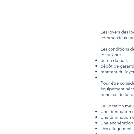
Les loyers des l
commerciaux tand
Les conditions d
locaux nus :
durée du bail,
dépôt de garanti
montant du loyer
Pour être consid
équipement néces
bénéfice de la lo
La Location meub
Une diminution d
Une diminution 
Une exonération d
Des allégements 