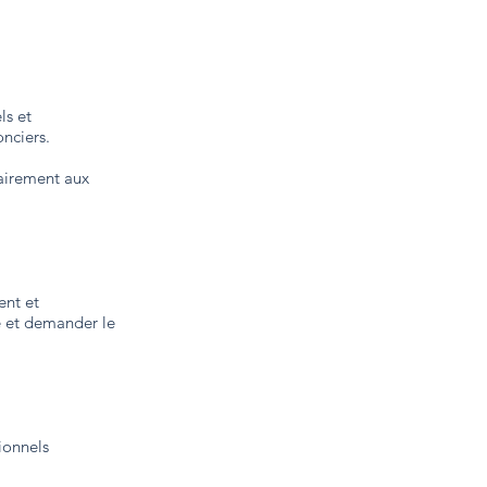
ls et
nciers.
rairement aux
ent et
re et demander le
ionnels