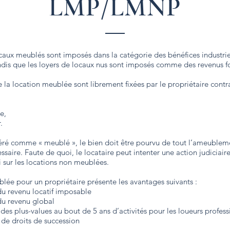
LMP/LMNP
ocaux meublés sont imposés dans la catégorie des bénéfices industrie
is que les loyers de locaux nus sont imposés comme des revenus fo
e la location meublée sont librement fixées par le propriétaire cont
e,
.
éré comme « meublé », le bien doit être pourvu de tout l’ameublem
saire. Faute de quoi, le locataire peut intenter une action judiciai
i sur les locations non meublées.
lée pour un propriétaire présente les avantages suivants :
u revenu locatif imposable
du revenu global
es plus-values au bout de 5 ans d’activités pour les loueurs profess
de droits de succession