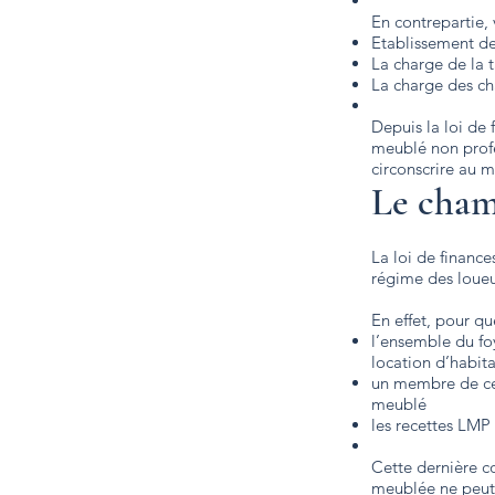
En contrepartie, 
Etablissement de
La charge de la 
La charge des ch
Depuis la loi de 
meublé non profe
circonscrire au 
Le cham
La loi de financ
régime des loueu
En effet, pour qu
l’ensemble du foy
location d’habit
un membre de ce f
meublé
les recettes LMP 
Cette dernière co
meublée ne peut 