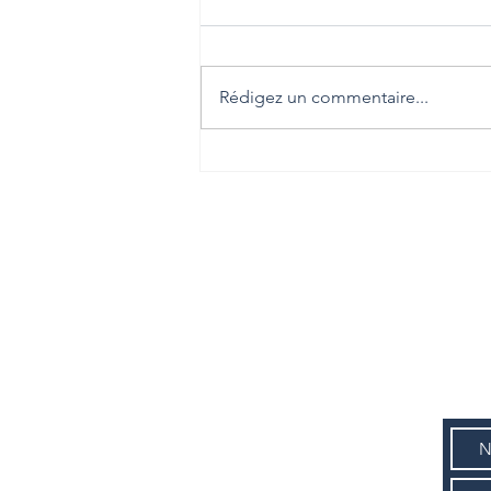
Rédigez un commentaire...
Défaillance d’entreprise : repérer
les signaux avant la rupture
CAD+