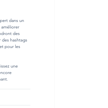
pert dans un 
 améliorer 
ndront des 
r des hashtags 
et pour les 
issez une 
encore 
nant.