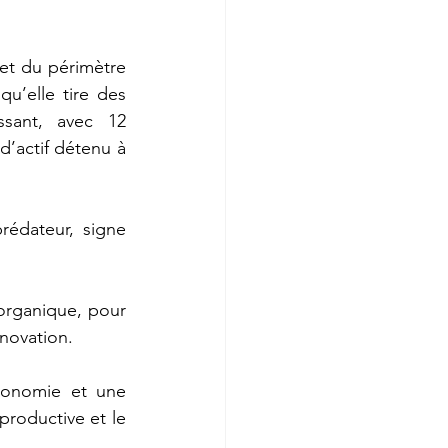
t du périmètre 
u’elle tire des 
sant, avec 12 
d’actif détenu à 
rédateur, signe 
 organique, pour 
novation. 
conomie et une 
productive et le 