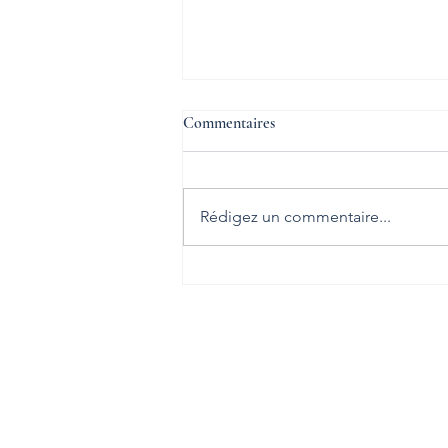
Commentaires
Rédigez un commentaire...
Défaillance d’entreprise : repérer
les signaux avant la rupture