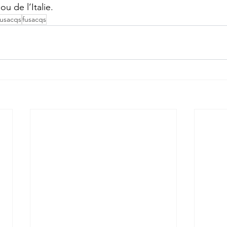
u de l’Italie.
fusacqs
fusacqs