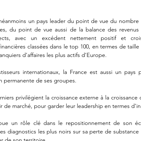
éanmoins un pays leader du point de vue du nombre e
les, du point de vue aussi de la balance des revenus q
rects, avec un excédent nettement positif et crois
inancières classées dans le top 100, en termes de taille 
anquiers d’affaires les plus actifs d’Europe. 
tisseurs internationaux, la France est aussi un pays p
on permanente de ses groupes. 
rniers privilégient la croissance externe à la croissance
ir de marché, pour garder leur leadership en termes d’in
 joue un rôle clé dans le repositionnement de son é
les diagnostics les plus noirs sur sa perte de substance 
r de son territoire. 