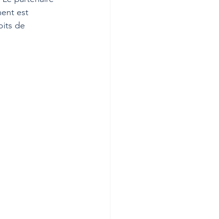
ment est 
oits de 