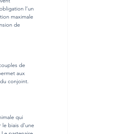
vent 
bligation l’un 
ction maximale 
nsion de 
 couples de 
permet aux 
du conjoint.
nimale qui 
le biais d’une 
Le partenaire 