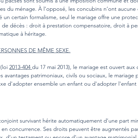
ou pacsés sont soumis à une imposition commune et doi
es du ménage. À l’opposé, les concubins n’ont aucune o
ré un certain formalisme, seul le mariage offre une prote
 de décès : droit à prestation compensatoire, droit à pe
omatique à héritage.
ERSONNES DE MÊME SEXE.
loi 
2013-404 
du 17 mai 2013), le mariage est ouvert aux
 avantages patrimoniaux, civils ou sociaux, le mariage 
e d'adopter ensemble un enfant ou d'adopter l'enfant 
conjoint survivant hérite automatiquement d’une part mi
 en concurrence. Ses droits peuvent être augmentés par 
, d’un testament ou encore d’un avantage matrimonial. 