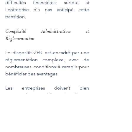
difficultés financières, surtout si 
l'entreprise n’a pas anticipé cette 
transition.
Complexité Administratives et 
Règlementation
Le dispositif ZFU est encadré par une 
réglementation complexe, avec de 
nombreuses conditions à remplir pour 
bénéficier des avantages. 
Les entreprises doivent bien 
comprendre ces critères et mettre en 
place un suivi rigoureux pour s’assurer 
de rester en conformité. 
Cela peut exiger des ressources 
supplémentaires et l’intervention de 